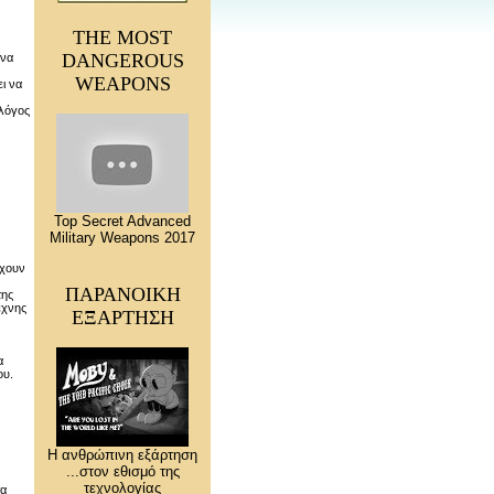
THE MOST
DANGEROUS
 να
WEAPONS
ι να
 λόγος
Top Secret Advanced
Military Weapons 2017
έχουν
ΠΑΡΑΝΟΙΚΗ
της
έχνης
ΕΞΑΡΤΗΣΗ
α
ου.
Η ανθρώπινη εξάρτηση
...στον εθισμό της
τεχνολογίας
τα