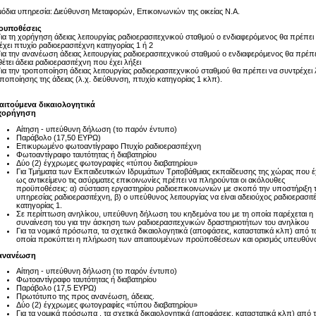
όδια υπηρεσία: Διεύθυνση Μεταφορών, Επικοινωνιών της οικείας Ν.Α.
ουποθέσεις
Για τη χορήγηση άδειας λειτουργίας ραδιοερασιτεχνικού σταθμού ο ενδιαφερόμενος θα πρέπει
έχει πτυχίο ραδιοερασιτέχνη κατηγορίας 1 ή 2
Για την ανανέωση άδειας λειτουργίας ραδιοερασιτεχνικού σταθμού ο ενδιαφερόμενος θα πρέπε
θέτει άδεια ραδιοερασιτέχνη που έχει λήξει
Για την τροποποίηση άδειας λειτουργίας ραδιοερασιτεχνικού σταθμού θα πρέπει να συντρέχει
ποποίησης της άδειας (λ.χ. διεύθυνση, πτυχίο κατηγορίας 1 κλπ).
αιτούμενα δικαιολογητικά
 χορήγηση
Aίτηση - υπεύθυνη δήλωση (το παρόν έντυπο)
Παράβολο (17,50 ΕΥΡΩ)
Επικυρωμένο φωτοαντίγραφο Πτυχίο ραδιοερασιτέχνη
Φωτοαντίγραφο ταυτότητας ή διαβατηρίου
Δύο (2) έγχρωμες φωτογραφίες «τύπου διαβατηρίου»
Για Τμήματα των Εκπαιδευτικών Ιδρυμάτων Τριτοβάθμιας εκπαίδευσης της χώρας που 
ως αντικείμενο τις ασύρματες επικοινωνίες πρέπει να πληρούνται οι ακόλουθες
προϋποθέσεις: α) σύσταση εργαστηρίου ραδιοεπικοινωνιών με σκοπό την υποστήριξη 
υπηρεσίας ραδιοερασιτέχνη, β) ο υπεύθυνος λειτουργίας να είναι αδειούχος ραδιοερασιτ
κατηγορίας 1.
Σε περίπτωση ανηλίκου, υπεύθυνη δήλωση του κηδεμόνα του με τη οποία παρέχεται η
συναίνεση του για την άσκηση των ραδιοερασιτεχνικών δραστηριοτήτων του ανηλίκου
Για τα νομικά πρόσωπα, τα σχετικά δικαιολογητικά (αποφάσεις, καταστατικά κλπ) από τ
οποία προκύπτει η πλήρωση των απαιτουμένων προϋποθέσεων και ορισμός υπευθύν
 ανανέωση
Αίτηση - υπεύθυνη δήλωση (το παρόν έντυπο)
Φωτοαντίγραφο ταυτότητας ή διαβατηρίου
Παράβολο (17,5 ΕΥΡΩ)
Πρωτότυπο της προς ανανέωση, άδειας.
Δύο (2) έγχρωμες φωτογραφίες «τύπου διαβατηρίου»
Για τα νομικά πρόσωπα , τα σχετικά δικαιολογητικά (αποφάσεις, καταστατικά κλπ) από 