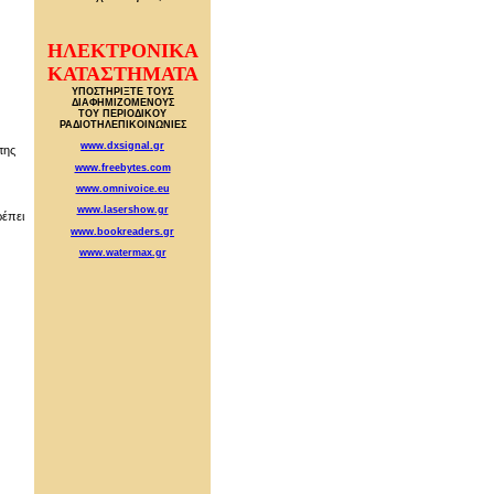
ΗΛΕΚΤΡΟΝΙΚΑ
ΚΑΤΑΣΤΗΜΑΤΑ
ΥΠΟΣΤΗΡΙΞΤΕ ΤΟΥΣ
ΔΙΑΦΗΜΙΖΟΜΕΝΟΥΣ
ΤΟΥ ΠΕΡΙΟΔΙΚΟΥ
ΡΑΔΙΟΤΗΛΕΠΙΚΟΙΝΩΝΙΕΣ
www.dxsignal.gr
της
www.freebytes.com
www.omnivoice.eu
www.lasershow.gr
ρέπει
www.bookreaders.gr
www.watermax.gr