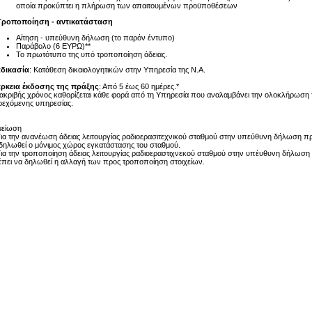
οποία προκύπτει η πλήρωση των απαιτουμένων προϋποθέσεων
 Τροποποίηση - αντικατάσταση
Αίτηση - υπεύθυνη δήλωση (το παρόν έντυπο)
Παράβολο (6 ΕΥΡΩ)**
Το πρωτότυπο της υπό τροποποίηση άδειας.
αδικασία
: Κατάθεση δικαιολογητικών στην Υπηρεσία της Ν.Α.
άρκεια έκδοσης της πράξης
: Από 5 έως 60 ημέρες.*
ακριβής χρόνος καθορίζεται κάθε φορά από τη Υπηρεσία που αναλαμβάνει την ολοκλήρωση 
εχόμενης υπηρεσίας.
μείωση
Για την ανανέωση άδειας λειτουργίας ραδιοερασιτεχνικού σταθμού στην υπεύθυνη δήλωση π
δηλωθεί ο μόνιμος χώρος εγκατάστασης του σταθμού.
Για την τροποποίηση άδειας λειτουργίας ραδιοεραστιχνεκού σταθμού στην υπέυθυνη δήλωση
πει να δηλωθεί η αλλαγή των προς τροποποίηση στοιχείων.