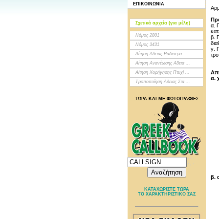
ΕΠΙΚΟΙΝΩΝΙΑ
Αρμ
Πρ
Σχετικά αρχεία (για μέλη)
α. 
κατ
Νόμος 2801
β. 
δια
Νόμος 3431
γ. 
Αίτηση Αδειας Ραδιοερα ...
τρο
Αίτηση Ανανέωσης Αδεια ...
Απ
Αίτηση Χορήγησης Πτυχί ...
α.
Τροποποίηση Αδειας Στα ...
ΤΩΡΑ ΚΑΙ ΜΕ ΦΩΤΟΓΡΑΦΙΕΣ
β.
ΚΑΤΑΧΩΡΙΣΤΕ ΤΩΡΑ
ΤΟ ΧΑΡΑΚΤΗΡΙΣΤΙΚΟ ΣΑΣ