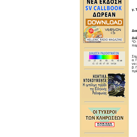
γ.
Δι
Δι
*O 
παρ
Ση
α. 
να 
β. 
πρέ