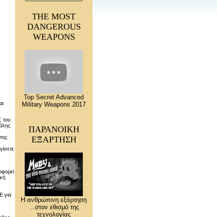
THE MOST
DANGEROUS
WEAPONS
Top Secret Advanced
αι
Military Weapons 2017
Σ του
γάλης
ΠΑΡΑΝΟΙΚΗ
της
ΕΞΑΡΤΗΣΗ
γίσετε
οφορεί
ική
Ε για
Η ανθρώπινη εξάρτηση
...στον εθισμό της
τεχνολογίας