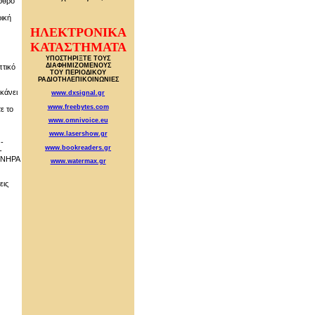
άρθρο
ρική
ΗΛΕΚΤΡΟΝΙΚΑ
ΚΑΤΑΣΤΗΜΑΤΑ
ΥΠΟΣΤΗΡΙΞΤΕ ΤΟΥΣ
ΔΙΑΦΗΜΙΖΟΜΕΝΟΥΣ
πτικό
ΤΟΥ ΠΕΡΙΟΔΙΚΟΥ
ΡΑΔΙΟΤΗΛΕΠΙΚΟΙΝΩΝΙΕΣ
κάνει
www.dxsignal.gr
www.freebytes.com
ε το
www.omnivoice.eu
www.lasershow.gr
-
www.bookreaders.gr
-
ΟΝΗΡΑ
www.watermax.gr
εις