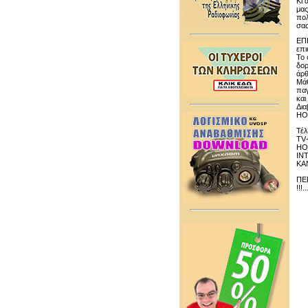
Κι 
μας
πολ
σας
ΕΠΙ
επι
Το 
δορ
άρ
Μάθ
παγ
και
Δια
HO
Τέλ
TV+
HO
INT
ΚΑΝ
ΠΕΡ
!!!