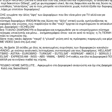
αν το ΔΟΡΥΦΟΡΙΚΟ ΖΑΠΙΝΓΚ είναι κάτι που σας ελκύει όλο και περισσότερο, το αναλυτικό 
 περί διακοπτών DiSeqC, μαζί με φωτογραφικό υλικό, θα σας διαφωτίσει και θα σας δώσει τις
υπόθητες “απαντήσεις” για το πώς μπορείτε να επεκτείνετε χωρίς πολλά έξοδα την δορυφο
 λήψη με επιπλέον δορυφόρους!
ΣΗΣ γνωρίστε την άλλη “όψη” των Δορυφόρων που δεν είναι μόνο για TV αλλά και για
κοινωνίες.
σύστημα δορυφόρων IRIDIUM θα σας δώσει την “άλλη” οπτική γωνία, εμπλουτίζοντας τις
υφορικές σας γνώσεις, ενώ παράλληλα το ίδιο “παζλ” έρχεται να συμπληρώσει το αποκαλυ
θρο, Δορυφόροι + ECHELON!
ετε ΤΙ ΑΛΛΟ ΣΚΑΡΩΝΟΥΝ οι δορυφόροι και ενημερωθείτε για το υπερσύγχρονο σύστημα
κόσμιας υποκλοπής και μέσω... κινηματογράφου όπου -και σε αυτό το τεύχος- η 7η ΤΕΧΝΗ 
 πάλι το ντεμπούτο της.
βάστε ποιες ταινίες άφησαν “πικρή” ή “γλυκιά” γεύση από τις πρόσφατες παραγωγές και φέρτ
ME VIDEO ξανά στη ζωή σας!
ος, θα βρείτε 18 σελίδες με όλες τις ανανεωμένες συχνότητες των δορυφορικών καναλιών
RADIO, με σούπερ αναλυτικές λεπτομέρειες συντονισμού για τους δορυφόρους: HELLASAT 
TBIRD - ASTRA – EUROBIRD - TURKSAT – EUTELSAT - HISPASAT - AMOS 2 - SERIUS 2 
ELSAT - EXPRESS AM - INSS – ABS -YAMAL - BARD 3+4 καθώς και όλα τα Δορυφορικά Π
ΑΛΙΑ για τα ενήλικα παιδιά της νύχτας.
ΙΟΔΙΚΟ HOME SATELLITE... Αφιερωμένο στο Δορυφορικό αναγνώστη και όχι στις Διαφημίσ
... Καλή σας διασκέδαση!