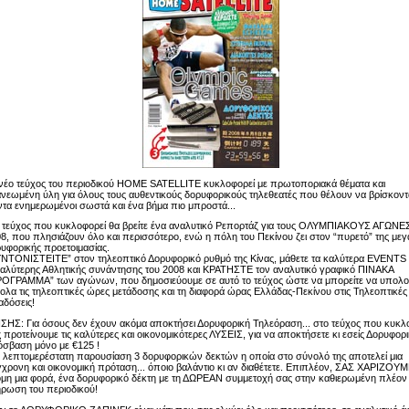
νέο τεύχος του περιοδικού HOME SATELLITE κυκλοφορεί με πρωτοποριακά θέματα και
νεωμένη ύλη για όλους τους αυθεντικούς δορυφορικούς τηλεθεατές που θέλουν να βρίσκοντ
τα ενημερωμένοι σωστά και ένα βήμα πιο μπροστά...
 τεύχος που κυκλοφορεί θα βρείτε ένα αναλυτικό Ρεπορτάζ για τους ΟΛΥΜΠΙΑΚΟΥΣ ΑΓΩΝΕ
8, που πλησιάζουν όλο και περισσότερο, ενώ η πόλη του Πεκίνου ζει στον “πυρετό” της με
υφορικής προετοιμασίας.
ΝΤΟΝΙΣΤΕΙΤΕ” στον τηλεοπτικό Δορυφορικό ρυθμό της Κίνας, μάθετε τα καλύτερα EVENTS 
αλύτερης Αθλητικής συνάντησης του 2008 και ΚΡΑΤΗΣΤΕ τον αναλυτικό γραφικό ΠΙΝΑΚΑ
ΟΓΡΑΜΜΑ” των αγώνων, που δημοσιεύουμε σε αυτό το τεύχος ώστε να μπορείτε να υπολο
ολα τις τηλεοπτικές ώρες μετάδοσης και τη διαφορά ώρας Ελλάδας-Πεκίνου στις Τηλεοπτικές
αδόσεις!
ΣΗΣ: Για όσους δεν έχουν ακόμα αποκτήσει Δορυφορική Τηλεόραση... στο τεύχος που κυκλ
 προτείνουμε τις καλύτερες και οικονομικότερες ΛΥΣΕΙΣ, για να αποκτήσετε κι εσείς Δορυφορ
σβαση μόνο με €125 !
 λεπτομερέστατη παρουσίαση 3 δορυφορικών δεκτών η οποία στο σύνολό της αποτελεί μια
χρονη και οικονομική πρόταση... όποιο βαλάντιο κι αν διαθέτετε. Επιπλέον, ΣΑΣ ΧΑΡΙΖΟΥΜ
μη μια φορά, ένα δορυφορικό δέκτη με τη ΔΩΡΕΑΝ συμμετοχή σας στην καθιερωμένη πλέον
ρωση του περιοδικού!