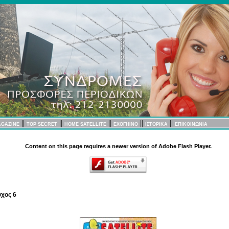
||
||
||
||
||
AGAZINE
TOP SECRET
HOME SATELLITE
EXOΓΗΙΝΟ
ΙΣΤΟΡΙΚΑ
ΕΠΙΚΟΙΝΩΝΙΑ
Content on this page requires a newer version of Adobe Flash Player.
ύχος 6