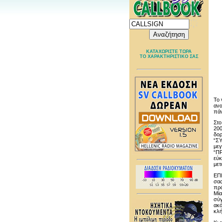
ΚΑΤΑΧΩΡΙΣΤΕ ΤΩΡΑ
ΤΟ ΧΑΡΑΚΤΗΡΙΣΤΙΚΟ ΣΑΣ
Το 
ανα
πάν
Στο
200
δορ
“ΣΥ
μεγ
“ΠΡ
εύκ
μετ
ΕΠΙ
σας
πρό
Μία
σύγ
ακό
κλή